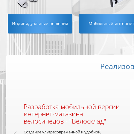
Индивидуальные решения
Мобильный интерне
Реализо
Разработка мобильной версии
интернет-магазина
Системы лояльности 
Решения для e-commerce
велосипедов - "Велосклад"
торговые системы
Создание ультрасовременной и удобной,