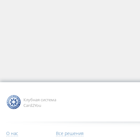
Клубная система
Card2You
О нас
Все решения