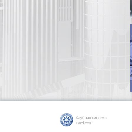
Клубная система
Card2You