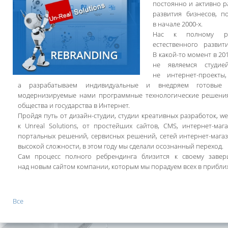
постоянно и активно р
развития бизнесов, п
в начале 2000-х.
Нас к полному ре
естественного разви
В какой-то момент в 20
не являемся студие
не интернет-проекты
а разрабатываем индивидуальные и внедряем готовые 
модернизируемые нами программные технологические решения
общества и государства в Интернет.
Пройдя путь от дизайн-студии, студии креативных разработок, we
к Unreal Solutions, от простейших сайтов, CMS, интернет-маг
портальных решений, сервисных решений, сетей интернет-маг
высокой сложности, в этом году мы сделали осознанный переход.
Сам процесс полного ребрендинга близится к своему завер
над новым сайтом компании, которым мы порадуем всех в прибли
Все