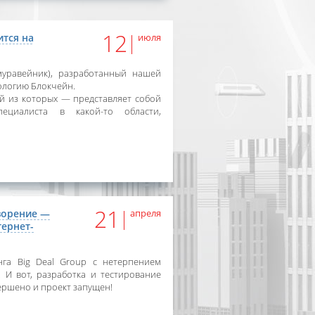
12
ится на
июля
муравейник), разработанный нашей
ологию Блокчейн.
ый из которых — представляет собой
ециалиста в какой-то области,
21
ворение —
апреля
тернет-
нга Big Deal Group с нетерпением
. И вот, разработка и тестирование
ершено и проект запущен!