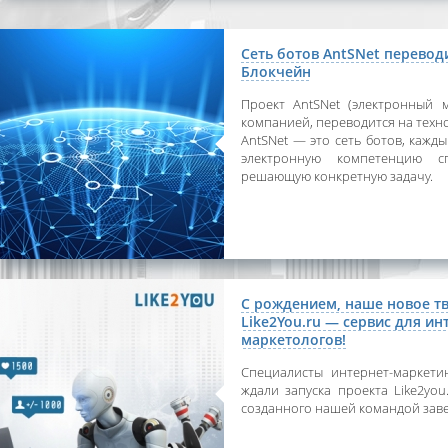
Сеть ботов AntSNet перевод
Блокчейн
Проект AntSNet (электронный 
компанией, переводится на техн
AntSNet — это сеть ботов, кажд
электронную компетенцию сп
решающую конкретную задачу.
С рождением, наше новое т
Like2You.ru — сервис для ин
маркетологов!
Специалисты интернет-маркети
ждали запуска проекта Like2you
созданного нашей командой зав