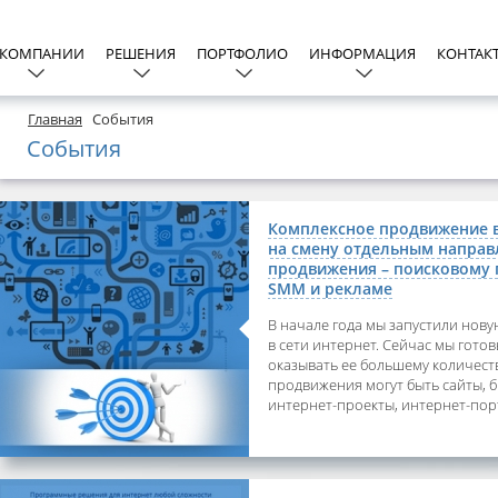
 КОМПАНИИ
РЕШЕНИЯ
ПОРТФОЛИО
ИНФОРМАЦИЯ
КОНТАК
Главная
События
События
Комплексное продвижение в
на смену отдельным напра
продвижения – поисковому
SMM и рекламе
В начале года мы запустили нову
в сети интернет. Сейчас мы гото
оказывать ее большему количест
продвижения могут быть сайты, б
интернет-проекты, интернет-порт