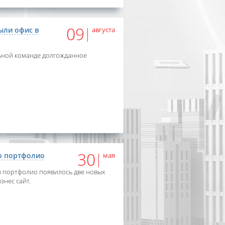
09
ыли офис в
августа
ьной команде долгожданное
30
о портфолио
мая
м портфолио появилось две новых
знес сайт.