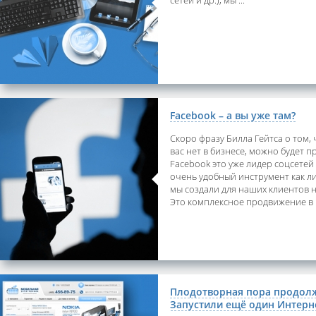
сетей и др.), мы ...
Facebook – а вы уже там?
Скоро фразу Билла Гейтса о том, ч
вас нет в бизнесе, можно будет п
Facebook это уже лидер соцсетей
очень удобный инструмент как л
мы создали для наших клиентов 
Это комплексное продвижение в 
Плодотворная пора продолж
Запустили ещё один Интерн