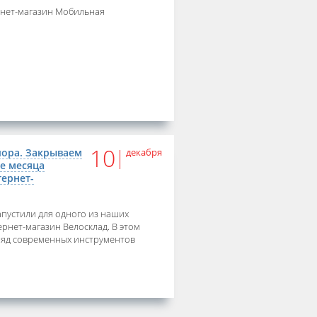
рнет-магазин Мобильная
10
пора. Закрываем
декабря
ле месяца
тернет-
апустили для одного из наших
рнет-магазин Велосклад. В этом
ряд современных инструментов