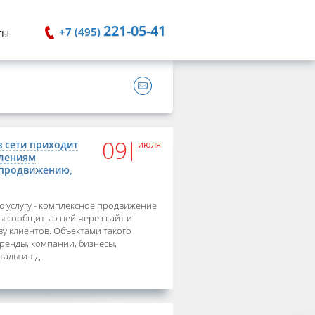
221-05-41
+7 (495)
ТЫ
09
 сети приходит
июля
влениям
 продвижению,
ю услугу - комплексное продвижение
вы сообщить о ней через сайт и
ву клиентов. Объектами такого
ренды, компании, бизнесы,
алы и т.д.