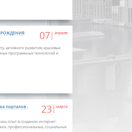
07
М РОЖДЕНИЯ
апреля
ту, активного развития, красивых
вных программных технологий и
23
тка порталов -
марта
наш опыт в создании интернет-
ских, профессиональных, социальных