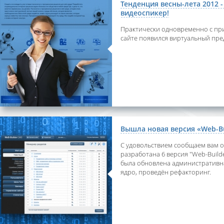
Тенденция весны-лета 2012 -
видеоспикер!
Практически одновременно с при
сайте появился виртуальный пре
Вышла новая версия «Web-Bu
С удовольствием сообщаем вам о
разработана 6 версия "Web-Build
была обновлена административн
ядро, проведён рефакторинг.