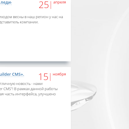
25
 леди-
апреля
ходом весны в наш регион у нас на
дставитель компании.
15
ilder CMS».
ноября
тличную новость - нами
er CMS"! В рамках данной работы
ая часть интерфейса, улучшено