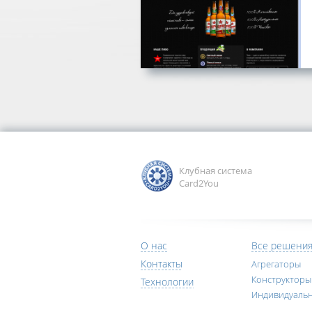
Клубная система
Card2You
О нас
Все решени
Контакты
Агрегаторы
Конструкторы
Технологии
Индивидуаль