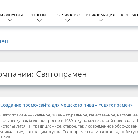
 КОМПАНИИ
РЕШЕНИЯ
ПОРТФОЛИО
ИНФОРМАЦИЯ
КОНТАК
мен
компании: Святопрамен
Создание промо-сайта для чешского пива – «Святопрамен»
Святопрамен- уникальное, 100% натуральное, качественное, настоящее 
производится, было построено в 1680 году на месте старой пивоварни. 
используется как традиционное, старое, так и современное оборудовани
уникальным, настоящим вкусом. Святопрамен варится «как надо» без у
вкуса.