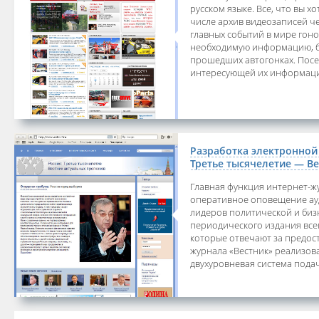
русском языке. Все, что вы х
числе архив видеозаписей ч
главных событий в мире гоно
необходимую информацию, бу
прошедших автогонках. Посет
интересующей их информацией
Разработка электронной
Третье тысячелетие — В
Главная функция интернет-жу
оперативное оповещение ауд
лидеров политической и биз
периодического издания всег
которые отвечают за предос
журнала «Вестник» реализов
двухуровневая система подач