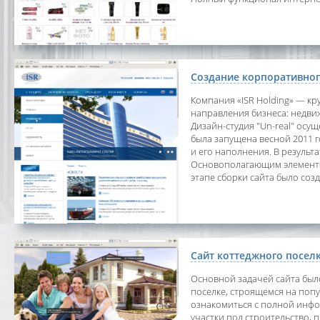
Создание корпоративного
Компания «ISR Holding» — к
направления бизнеса: недви
Дизайн-студия "Un-real" осу
была запущена весной 2011 г
и его наполнения. В результ
Основополагающим элементом
этапе сборки сайта было созда
Сайт коттеджного поселк
Основной задачей сайта бы
поселке, строящемся на поп
ознакомиться с полной инфор
участки под строительство, 