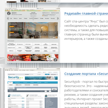
Редизайн главной страни
Сайт спа-центра "Янус" был со
необходимость сделать реди
системы, а также для повыш
главную страницу были выне
интерьеров, а также созданы
Создание портала «Secur
Securityjob - портал по быс
безопасности. Это - надежн
работодателями и соискател
резюме, а также создания у
работы, Интернет-проект Sec
специальные разделы: закон
значимых людей, тематические